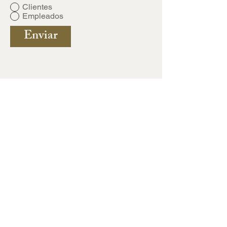
Clientes
Empleados
Enviar
Lucerna #62, Juárez, 06600. CDMX.
info@promo-inmo.com
Tel:
+52-55-08601633
Política de Privacidad
© 2019 PMS